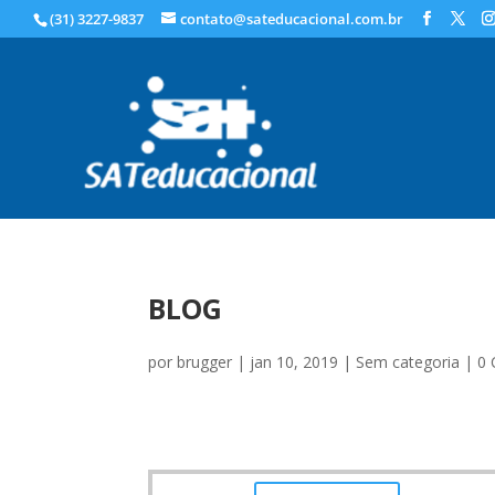
(31) 3227-9837
contato@sateducacional.com.br
BLOG
por
brugger
|
jan 10, 2019
|
Sem categoria
|
0 