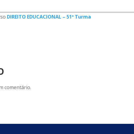
rso
DIREITO EDUCACIONAL – 51ª Turma
O
m comentário.